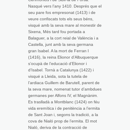
Nasqué vers l’any 1410. Després que el
seu pare fos empresonat (1413) i de
veure confiscats tots els seus béns,
visqué amb la seva mare al monestir de
Sixena, Més tard fou portada a
Balaguer, a la cort reial de València i a
Castella, junt amb la seva germana
gran Isabel. A la mort de Ferran I
(1416), la reina Elionor d’Albuquerque
s’ocupà de l’educació d’Elionor i
d’Isabel. Tornà a Catalunya (1422) i
visqué a Lleida, sota la tutela de
l’ardiaca Guillem de Barutell, parent de
la seva mare, nomenat tutor d’ambdues
germanes per Alfons IV, el Magnànim.
Es traslladà a Montblanc (1424) on féu
vida eremítica i de penitència a l’ermita
de Sant Joan i, segons la tradició, a la
cova de Nialó prop de l’ermita. El mot
Nialó, deriva de la contracció de