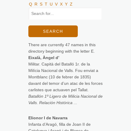
Q
R
S
T
U
V
X
Y
Z
There are currently 47 names in this
directory beginning with the letter E.
Eixalà, Àngel d’
Militar. Capità del Batalló 1r. de la
Milícia Nacional de Valls. Fou enviat a
Montblanc (10 de febrer de 1835)
davant del temor d’un atac de les forces
carlistes que actuaven pel Tallat.
Batallón 1º Ligero de Milicia Nacional de
Valls. Relación Histórica ...
Elionor I de Navarra
Infanta d’Aragó, filla de Joan II de
Catalunya i Aragó i de Blanca de