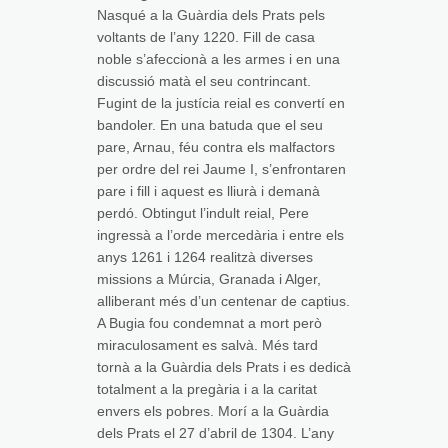
Nasqué a la Guàrdia dels Prats pels
voltants de l’any 1220. Fill de casa
noble s’afeccionà a les armes i en una
discussió matà el seu contrincant.
Fugint de la justícia reial es convertí en
bandoler. En una batuda que el seu
pare, Arnau, féu contra els malfactors
per ordre del rei Jaume I, s’enfrontaren
pare i fill i aquest es lliurà i demanà
perdó. Obtingut l’indult reial, Pere
ingressà a l’orde mercedària i entre els
anys 1261 i 1264 realitzà diverses
missions a Múrcia, Granada i Alger,
alliberant més d’un centenar de captius.
A Bugia fou condemnat a mort però
miraculosament es salvà. Més tard
tornà a la Guàrdia dels Prats i es dedicà
totalment a la pregària i a la caritat
envers els pobres. Morí a la Guàrdia
dels Prats el 27 d’abril de 1304. L’any