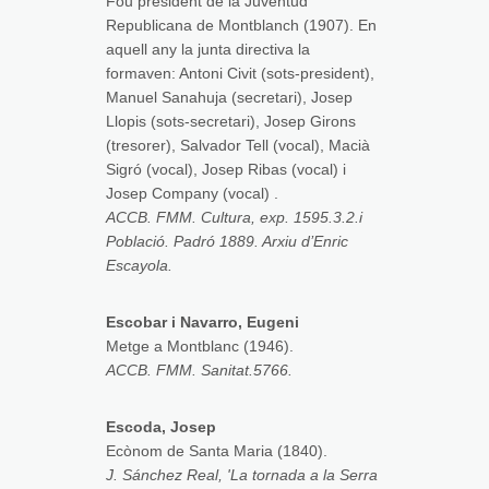
Fou president de la Juventud
Republicana de Montblanch (1907). En
aquell any la junta directiva la
formaven: Antoni Civit (sots-president),
Manuel Sanahuja (secretari), Josep
Llopis (sots-secretari), Josep Girons
(tresorer), Salvador Tell (vocal), Macià
Sigró (vocal), Josep Ribas (vocal) i
Josep Company (vocal) .
ACCB. FMM. Cultura, exp. 1595.3.2.i
Població. Padró 1889. Arxiu d’Enric
Escayola.
Escobar i Navarro, Eugeni
Metge a Montblanc (1946).
ACCB. FMM. Sanitat.5766.
Escoda, Josep
Ecònom de Santa Maria (1840).
J. Sánchez Real, 'La tornada a la Serra