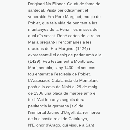
l’originari Na Elionor. Gaudí de fama de
santedat. Visità periòdicament el
venerable Fra Pere Marginet, monjo de
Poblet, que feia vida de penitent a les
muntanyes de la Pena i les misses del
qual oïa sovint. Rebé cartes de la reina
Maria pregant-li l’encomanés a les
oracions de Fra Marginet (1424) i
expressant-li el desig de parlar amb ella
(1429). Féu testament a Montblanc.
Morí, sembla, l’any 1430 i el seu cos
fou enterrat a l’església de Poblet.
L’Associació Catalanista de Montblanc
posà a la cova de Nialó el 29 de maig
de 1906 una placa de marbre amb el
text: 'Ací feu anys seguits dura
penitència la germana [sic] de
l’immortal Jaume d’Urgell, darrer hereu
de la dinastia reial de Catalunya,
N’Elionor d’Aragó, qui visqué a Sant