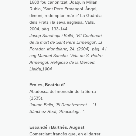
1688 fou canonitzat .Joaquin Millan
Rubio, 'Sant Pere Ermengol. Àngel,
dimoni, redemptor, màrtir' La Guàrdia
dels Prats i la seva església. Valls,
2004, pàg. 133-144.
Josep Sanahuja i Bulló, 'VII Centenari
de la mort de Sant Pere Ermengol'. El
Foradot. Montblanc, 24, (2004), pàg. 4 i
seg.Manuel Sancho, Vida de S. Pedro
Armengol. Religioso de la Merced.
Lleida,1904
Eroles, Beatriu d’
Abadessa del monestir de la Serra
(1535).
Jaume Felip, 'El Renaixement ....'J.
Sánchez Real, 'Abaciologi ..'.
Escandé i Barthés, August
Comerciant francès que, en el darrer