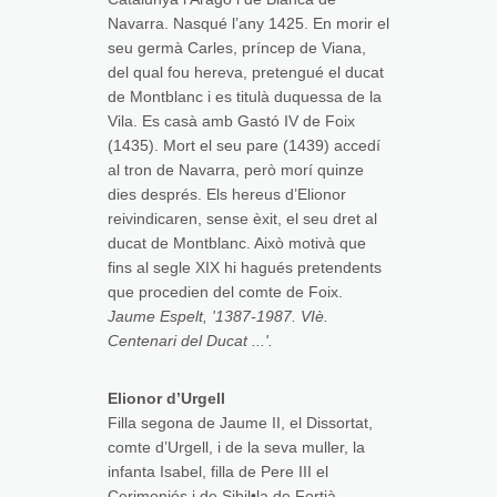
Navarra. Nasqué l’any 1425. En morir el
seu germà Carles, príncep de Viana,
del qual fou hereva, pretengué el ducat
de Montblanc i es titulà duquessa de la
Vila. Es casà amb Gastó IV de Foix
(1435). Mort el seu pare (1439) accedí
al tron de Navarra, però morí quinze
dies després. Els hereus d’Elionor
reivindicaren, sense èxit, el seu dret al
ducat de Montblanc. Això motivà que
fins al segle XIX hi hagués pretendents
que procedien del comte de Foix.
Jaume Espelt, '1387-1987. VIè.
Centenari del Ducat ...'.
Elionor d’Urgell
Filla segona de Jaume II, el Dissortat,
comte d’Urgell, i de la seva muller, la
infanta Isabel, filla de Pere III el
Cerimoniós i de Sibil•la de Fortià.