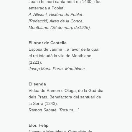
Joan i hi morí santament en 1430, i fou
enterrada a Poblet'.
A. Altisent, Història de Poblet.
[Redacció) Aires de la Conca.
Montblanc. (28 de març de1925).
Elionor de Castella
Esposa de Jaume I, a favor de la qual
el rei infeudà la vila de Montblanc
(1221).
Josep Maria Porta, Montblanc.
Elisenda
Vídua de Ramon d’Oluga, de la Guàrdia
dels Prats. Benefactora del santuari de
la Serra (1343).
Ramon Sabaté, 'Resum ...'.
Eloi, Felip
Nascut a Montblanc. Organista de