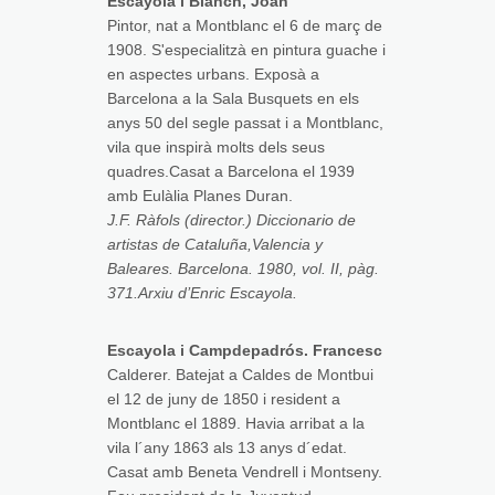
Escayola i Blanch, Joan
Pintor, nat a Montblanc el 6 de març de
1908. S'especialitzà en pintura guache i
en aspectes urbans. Exposà a
Barcelona a la Sala Busquets en els
anys 50 del segle passat i a Montblanc,
vila que inspirà molts dels seus
quadres.Casat a Barcelona el 1939
amb Eulàlia Planes Duran.
J.F. Ràfols (director.) Diccionario de
artistas de Cataluña,Valencia y
Baleares. Barcelona. 1980, vol. II, pàg.
371.Arxiu d’Enric Escayola.
Escayola i Campdepadrós. Francesc
Calderer. Batejat a Caldes de Montbui
el 12 de juny de 1850 i resident a
Montblanc el 1889. Havia arribat a la
vila l´any 1863 als 13 anys d´edat.
Casat amb Beneta Vendrell i Montseny.