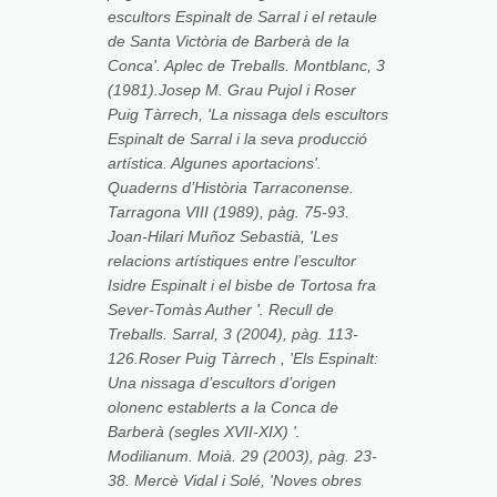
escultors Espinalt de Sarral i el retaule
de Santa Victòria de Barberà de la
Conca'. Aplec de Treballs. Montblanc, 3
(1981).Josep M. Grau Pujol i Roser
Puig Tàrrech, 'La nissaga dels escultors
Espinalt de Sarral i la seva producció
artística. Algunes aportacions'.
Quaderns d’Història Tarraconense.
Tarragona VIII (1989), pàg. 75-93.
Joan-Hilari Muñoz Sebastià, 'Les
relacions artístiques entre l’escultor
Isidre Espinalt i el bisbe de Tortosa fra
Sever-Tomàs Auther '. Recull de
Treballs. Sarral, 3 (2004), pàg. 113-
126.Roser Puig Tàrrech , 'Els Espinalt:
Una nissaga d’escultors d’origen
olonenc establerts a la Conca de
Barberà (segles XVII-XIX) '.
Modilianum. Moià. 29 (2003), pàg. 23-
38. Mercè Vidal i Solé, 'Noves obres