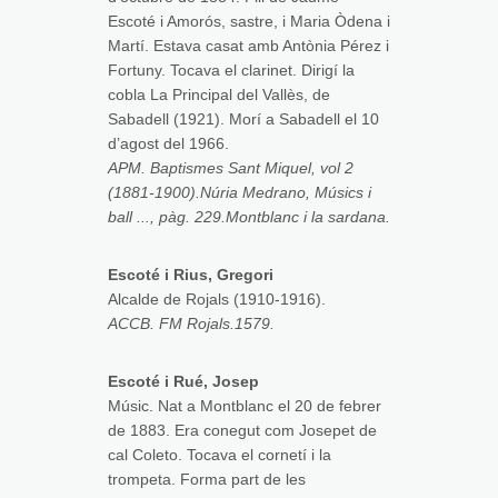
Escoté i Amorós, sastre, i Maria Òdena i
Martí. Estava casat amb Antònia Pérez i
Fortuny. Tocava el clarinet. Dirigí la
cobla La Principal del Vallès, de
Sabadell (1921). Morí a Sabadell el 10
d’agost del 1966.
APM. Baptismes Sant Miquel, vol 2
(1881-1900).Núria Medrano, Músics i
ball ..., pàg. 229.Montblanc i la sardana.
Escoté i Rius, Gregori
Alcalde de Rojals (1910-1916).
ACCB. FM Rojals.1579.
Escoté i Rué, Josep
Músic. Nat a Montblanc el 20 de febrer
de 1883. Era conegut com Josepet de
cal Coleto. Tocava el cornetí i la
trompeta. Forma part de les