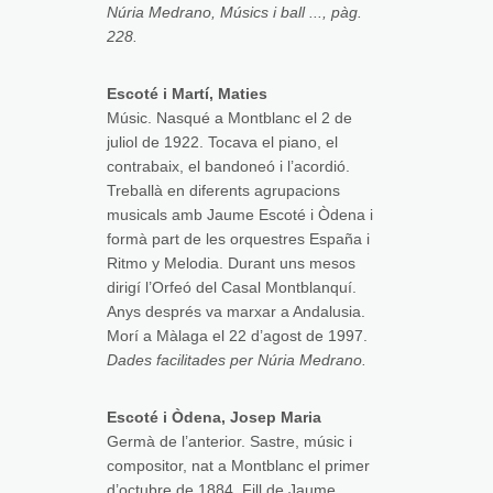
Núria Medrano, Músics i ball ..., pàg.
228.
Escoté i Martí, Maties
Músic. Nasqué a Montblanc el 2 de
juliol de 1922. Tocava el piano, el
contrabaix, el bandoneó i l’acordió.
Treballà en diferents agrupacions
musicals amb Jaume Escoté i Òdena i
formà part de les orquestres España i
Ritmo y Melodia. Durant uns mesos
dirigí l’Orfeó del Casal Montblanquí.
Anys després va marxar a Andalusia.
Morí a Màlaga el 22 d’agost de 1997.
Dades facilitades per Núria Medrano.
Escoté i Òdena, Josep Maria
Germà de l’anterior. Sastre, músic i
compositor, nat a Montblanc el primer
d’octubre de 1884. Fill de Jaume