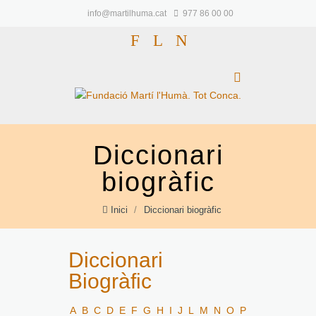
info@martilhuma.cat
977 86 00 00
F
L
N
Diccionari
biogràfic
Inici
/
Diccionari biogràfic
Diccionari
Biogràfic
A
B
C
D
E
F
G
H
I
J
L
M
N
O
P