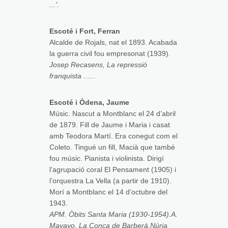
...'.
Escoté i Fort, Ferran
Alcalde de Rojals, nat el 1893. Acabada
la guerra civil fou empresonat (1939).
Josep Recasens, La repressió
franquista ......
Escoté i Òdena, Jaume
Músic. Nascut a Montblanc el 24 d’abril
de 1879. Fill de Jaume i Maria i casat
amb Teodora Martí. Era conegut com el
Coleto. Tingué un fill, Macià que també
fou músic. Pianista i violinista. Dirigí
l’agrupació coral El Pensament (1905) i
l’orquestra La Vella (a partir de 1910).
Morí a Montblanc el 14 d’octubre del
1943.
APM. Òbits Santa Maria (1930-1954).A.
Mayayo, La Conca de Barberà.Núria