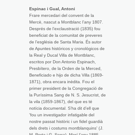
Espinac i Gual, Antoni
Frare mercedari del convent de la
Mercè, nascut a Montblanc l’any 1807.
Després de l’exclaustració (1835) fou
beneficiat de la comunitat de preveres
de l’església de Santa Maria. És autor
de Apuntes históricos y cronológicos de
la Real y Ducal Villa de Montblanc,
escritos por Don Antonio Espinach,
Presbítero, de la Orden de la Merced,
Beneficiado e hijo de dicha Villa (1869-
1871), obra encara inèdita. Fou el
primer president de la Congregació de
la Puríssima Sang de N. S. Jesucrist, de
la vila (1859-1867), del que es té
notícia documental. S’ha dit d’ell que
'fou un investigador infatigable del
nostre passat històric i un fidel guardià
dels drets i costums montblanquins' (J.
M. Porta i G. Serra). Morí l’any 1885.