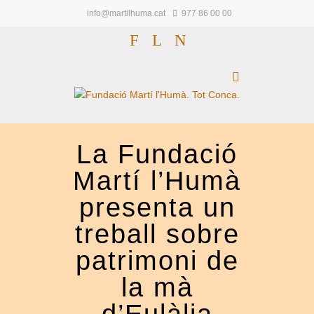
info@martilhuma.cat
977 86 00 00
F
L
N
La Fundació
Martí l’Humà
presenta un
treball sobre
patrimoni de
la mà