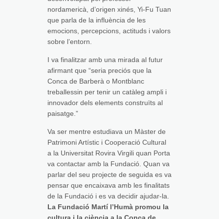
nordamericà, d’origen xinés, Yi-Fu Tuan
que parla de la influència de les
emocions, percepcions, actituds i valors
sobre l’entorn.
I va finalitzar amb una mirada al futur
afirmant que “seria preciós que la
Conca de Barberà o Montblanc
treballessin per tenir un catàleg ampli i
innovador dels elements construïts al
paisatge.”
Va ser mentre estudiava un Màster de
Patrimoni Artístic i Cooperació Cultural
a la Universitat Rovira Virgili quan Porta
va contactar amb la Fundació. Quan va
parlar del seu projecte de seguida es va
pensar que encaixava amb les finalitats
de la Fundació i es va decidir ajudar-la.
La Fundació Martí l’Humà promou la
cultura i la ciència a la Conca de