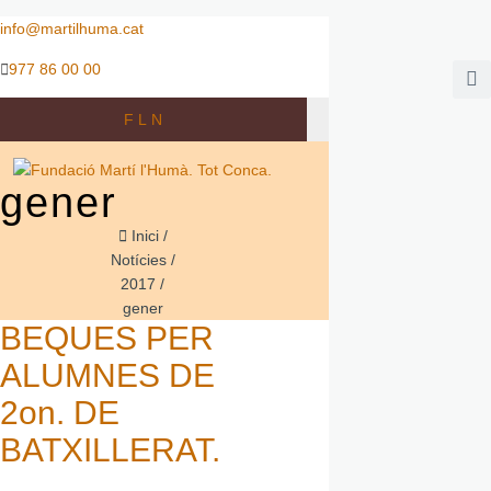
info@martilhuma.cat
977 86 00 00
F
L
N
gener
Inici
/
Notícies
/
2017
/
gener
BEQUES PER
ALUMNES DE
2on. DE
BATXILLERAT.