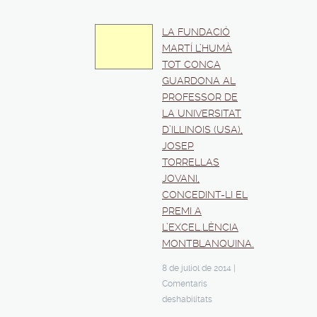
LA FUNDACIÓ
MARTÍ L’HUMÀ
TOT CONCA
GUARDONA AL
PROFESSOR DE
LA UNIVERSITAT
D’ILLINOIS (USA),
JOSEP
TORRELLAS
JOVANI,
CONCEDINT-LI EL
PREMI A
L’EXCEL.LÈNCIA
MONTBLANQUINA.
8 de juliol de 2014
|
Comentaris
deshabilitats