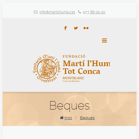
info@martilhuma.cat
977 86 00 00
F
L
N
Beques
Inici
/
Beques